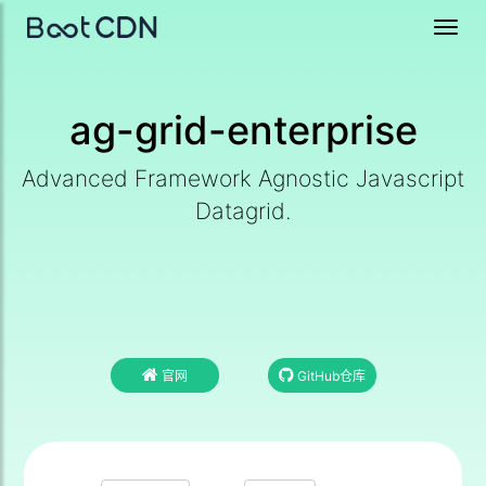
Toggl
navig
ag-grid-enterprise
Advanced Framework Agnostic Javascript
Datagrid.
官网
GitHub仓库