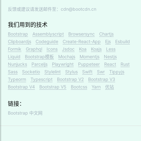
反馈或建议请发送邮件至：cdn@bootcdn.cn
我们用到的技术
Bootstrap
Assemblyscript
Browsersync
Chartjs
Clipboardjs
Codeguide
Create-React-App
Ejs
Esbuild
Formik
Graphql
Icons
Jsdoc
Koa
Koajs
Less
Liquid
Bootstrap模板
Mochajs
Momentjs
Nestjs
Nunjucks
Parceljs
Playwright
Puppeteer
React
Rust
Sass
Socketio
Stylelint
Stylus
Swift
Swr
Tippyjs
Typeorm
Typescript
Bootstrap V2
Bootstrap V3
Bootstrap V4
Bootstrap V5
Bootcss
Yarn
优站
链接：
Bootstrap 中文网