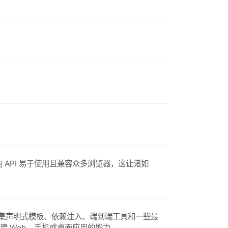
提供的 API 易于使用且兼容众多浏览器，这让诸如
lar 集声明式模板、依赖注入、端到端工具和一些最
构建 Web、手机或桌面应用的能力。