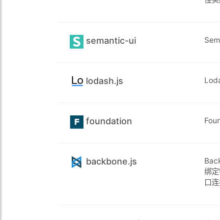
semantic-ui
Se
lodash.js
Lo
foundation
Fo
backbone.js
Bac
绑定
口连