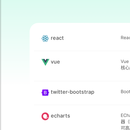
react
Rea
vue
Vu
核心
twitter-bootstrap
Bo
echarts
EC
器（
可高