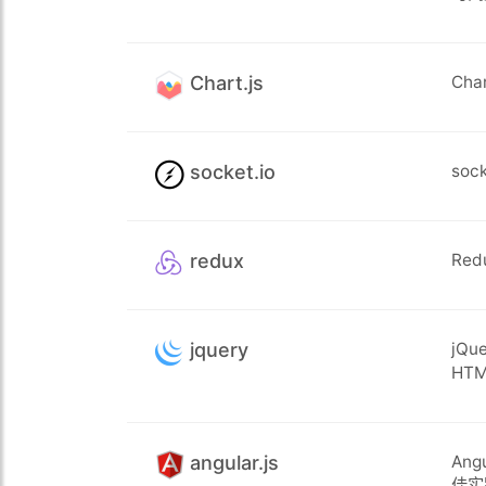
Chart.js
Ch
socket.io
so
redux
Re
jquery
jQ
HT
angular.js
An
佳实