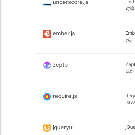
underscore.js
Un
对象
ember.js
Em
式。
zepto
Ze
么你
require.js
Re
Jav
jqueryui
jQ