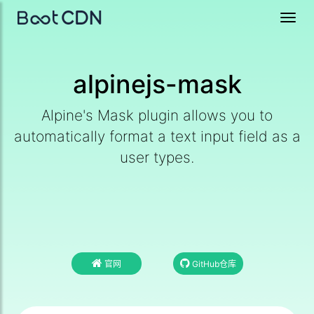
Toggl
navig
alpinejs-mask
Alpine's Mask plugin allows you to
automatically format a text input field as a
user types.
官网
GitHub仓库