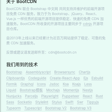
关于 BootCDN
BootCDN 联合
Bootstrap 中文网
共同支持并维护的前端开源项
目免费 CDN 服务，致力于为 Bootstrap、jQuery、React、
Vue.js 一样优秀的前端开源项目提供稳定、快速的免费 CDN 加
速服务。BootCDN 所收录的开源项目主要同步于
cdnjs
开源项
目仓库。
自2013年上线以来已经累计为近百万网站提供了稳定、可靠的免
费 CDN 加速服务。
反馈或建议请发送邮件至：cdn@bootcdn.cn
我们用到的技术
Bootstrap
Assemblyscript
Browsersync
Chartjs
Clipboardjs
Codeguide
Create-React-App
Ejs
Esbuild
Formik
Graphql
Icons
Jsdoc
Koa
Koajs
Less
Liquid
Bootstrap模板
Mochajs
Momentjs
Nestjs
Nunjucks
Parceljs
Playwright
Puppeteer
React
Rust
Sass
Socketio
Stylelint
Stylus
Swift
Swr
Tippyjs
Typeorm
Typescript
Bootstrap V2
Bootstrap V3