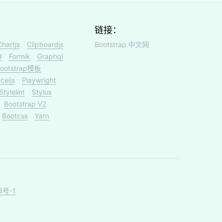
链接：
Chartjs
Clipboardjs
Bootstrap 中文网
d
Formik
Graphql
ootstrap模板
celjs
Playwright
Stylelint
Stylus
Bootstrap V2
Bootcss
Yarn
3号-1