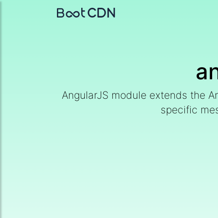
a
AngularJS module extends the Ang
specific me