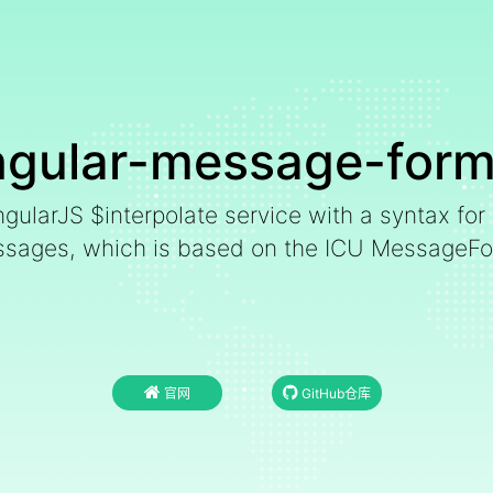
ngular-message-form
ularJS $interpolate service with a syntax for 
ssages, which is based on the ICU MessageFo
官网
GitHub仓库