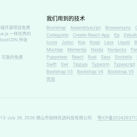
我们用到的技术
端开源项目免费
Bootstrap
Assemblyscript
Browsersync
ue.js 一样优秀的
Codeguide
Create-React-App
Ejs
Esbuil
otCDN 所收
Icons
Jsdoc
Koa
Koajs
Less
Liquid
B
Mochajs
Momentjs
Nestjs
Nunjucks
Par
Puppeteer
React
Rust
Sass
Socketio
、可靠的免费
Swift
Swr
Tippyjs
Typeorm
Typescript
Bootstrap V3
Bootstrap V4
Bootstrap V5
优站
013-July 26, 2026 佛山市铂特优选科技有限公司
粤ICP备202429371