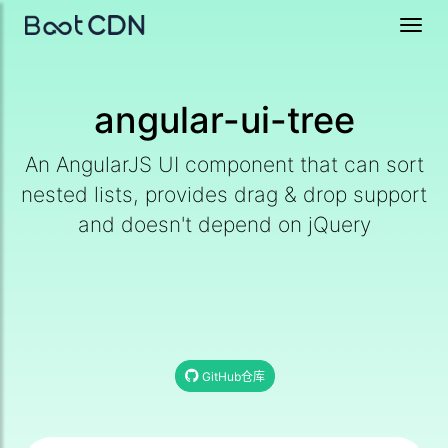
Toggl
navig
angular-ui-tree
An AngularJS UI component that can sort
nested lists, provides drag & drop support
and doesn't depend on jQuery
GitHub仓库