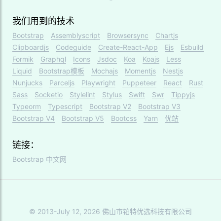
我们用到的技术
Bootstrap
Assemblyscript
Browsersync
Chartjs
Clipboardjs
Codeguide
Create-React-App
Ejs
Esbuild
Formik
Graphql
Icons
Jsdoc
Koa
Koajs
Less
Liquid
Bootstrap模板
Mochajs
Momentjs
Nestjs
Nunjucks
Parceljs
Playwright
Puppeteer
React
Rust
Sass
Socketio
Stylelint
Stylus
Swift
Swr
Tippyjs
Typeorm
Typescript
Bootstrap V2
Bootstrap V3
Bootstrap V4
Bootstrap V5
Bootcss
Yarn
优站
链接：
Bootstrap 中文网
© 2013-July 12, 2026 佛山市铂特优选科技有限公司