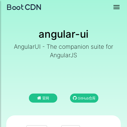
Toggl
navig
angular-ui
AngularUI - The companion suite for
AngularJS
官网
GitHub仓库