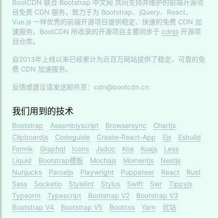
BootCDN 联合
Bootstrap 中文网
共同支持并维护的前端开源项
目免费 CDN 服务，致力于为 Bootstrap、jQuery、React、
Vue.js 一样优秀的前端开源项目提供稳定、快速的免费 CDN 加
速服务。BootCDN 所收录的开源项目主要同步于
cdnjs
开源项
目仓库。
自2013年上线以来已经累计为近百万网站提供了稳定、可靠的免
费 CDN 加速服务。
反馈或建议请发送邮件至：cdn@bootcdn.cn
我们用到的技术
Bootstrap
Assemblyscript
Browsersync
Chartjs
Clipboardjs
Codeguide
Create-React-App
Ejs
Esbuild
Formik
Graphql
Icons
Jsdoc
Koa
Koajs
Less
Liquid
Bootstrap模板
Mochajs
Momentjs
Nestjs
Nunjucks
Parceljs
Playwright
Puppeteer
React
Rust
Sass
Socketio
Stylelint
Stylus
Swift
Swr
Tippyjs
Typeorm
Typescript
Bootstrap V2
Bootstrap V3
Bootstrap V4
Bootstrap V5
Bootcss
Yarn
优站