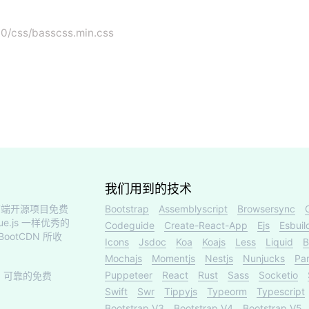
1.0/css/basscss.min.css
我们用到的技术
端开源项目免费
Bootstrap
Assemblyscript
Browsersync
ue.js 一样优秀的
Codeguide
Create-React-App
Ejs
Esbuil
otCDN 所收
Icons
Jsdoc
Koa
Koajs
Less
Liquid
B
Mochajs
Momentjs
Nestjs
Nunjucks
Par
Puppeteer
React
Rust
Sass
Socketio
、可靠的免费
Swift
Swr
Tippyjs
Typeorm
Typescript
Bootstrap V3
Bootstrap V4
Bootstrap V5