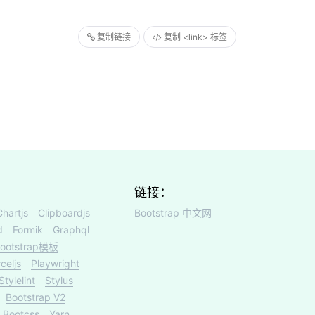
复制链接
复制 <link> 标签
链接：
Chartjs
Clipboardjs
Bootstrap 中文网
d
Formik
Graphql
ootstrap模板
celjs
Playwright
Stylelint
Stylus
Bootstrap V2
Bootcss
Yarn