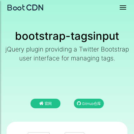
Toggl
navig
bootstrap-tagsinput
jQuery plugin providing a Twitter Bootstrap
user interface for managing tags.
官网
GitHub仓库