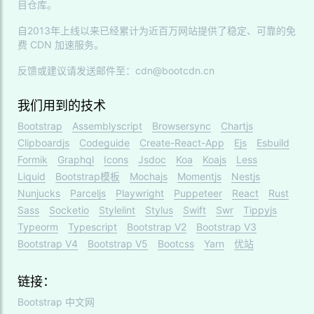
目仓库。
自2013年上线以来已经累计为近百万网站提供了稳定、可靠的免
费 CDN 加速服务。
反馈或建议请发送邮件至：cdn@bootcdn.cn
我们用到的技术
Bootstrap
Assemblyscript
Browsersync
Chartjs
Clipboardjs
Codeguide
Create-React-App
Ejs
Esbuild
Formik
Graphql
Icons
Jsdoc
Koa
Koajs
Less
Liquid
Bootstrap模板
Mochajs
Momentjs
Nestjs
Nunjucks
Parceljs
Playwright
Puppeteer
React
Rust
Sass
Socketio
Stylelint
Stylus
Swift
Swr
Tippyjs
Typeorm
Typescript
Bootstrap V2
Bootstrap V3
Bootstrap V4
Bootstrap V5
Bootcss
Yarn
优站
链接：
Bootstrap 中文网