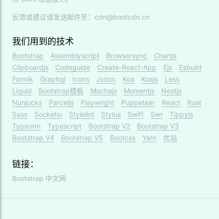
反馈或建议请发送邮件至：cdn@bootcdn.cn
我们用到的技术
Bootstrap
Assemblyscript
Browsersync
Chartjs
Clipboardjs
Codeguide
Create-React-App
Ejs
Esbuild
Formik
Graphql
Icons
Jsdoc
Koa
Koajs
Less
Liquid
Bootstrap模板
Mochajs
Momentjs
Nestjs
Nunjucks
Parceljs
Playwright
Puppeteer
React
Rust
Sass
Socketio
Stylelint
Stylus
Swift
Swr
Tippyjs
Typeorm
Typescript
Bootstrap V2
Bootstrap V3
Bootstrap V4
Bootstrap V5
Bootcss
Yarn
优站
链接：
Bootstrap 中文网