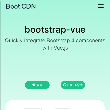
Toggl
navig
bootstrap-vue
Quickly integrate Bootstrap 4 components
with Vue.js
官网
GitHub仓库