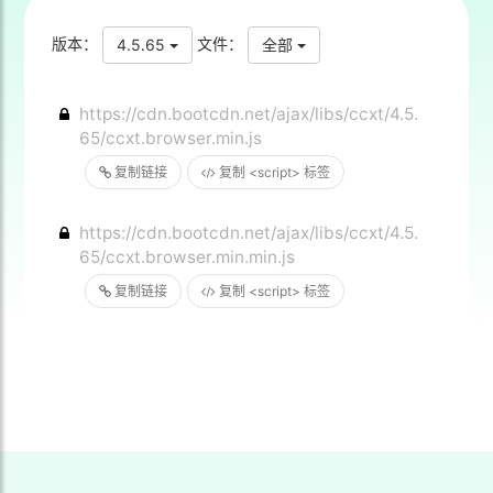
版本：
文件：
4.5.65
全部
https://cdn.bootcdn.net/ajax/libs/ccxt/4.5.
65/ccxt.browser.min.js
复制链接
复制 <script> 标签
https://cdn.bootcdn.net/ajax/libs/ccxt/4.5.
65/ccxt.browser.min.min.js
复制链接
复制 <script> 标签