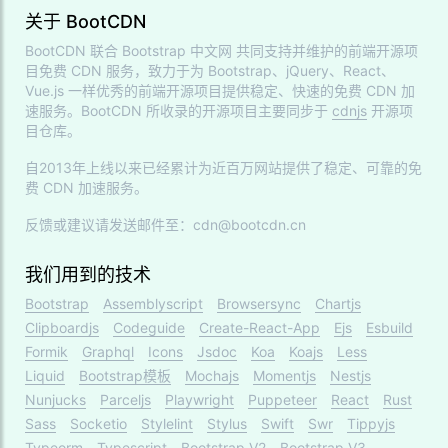
关于 BootCDN
BootCDN 联合
Bootstrap 中文网
共同支持并维护的前端开源项
目免费 CDN 服务，致力于为 Bootstrap、jQuery、React、
Vue.js 一样优秀的前端开源项目提供稳定、快速的免费 CDN 加
速服务。BootCDN 所收录的开源项目主要同步于
cdnjs
开源项
目仓库。
自2013年上线以来已经累计为近百万网站提供了稳定、可靠的免
费 CDN 加速服务。
反馈或建议请发送邮件至：cdn@bootcdn.cn
我们用到的技术
Bootstrap
Assemblyscript
Browsersync
Chartjs
Clipboardjs
Codeguide
Create-React-App
Ejs
Esbuild
Formik
Graphql
Icons
Jsdoc
Koa
Koajs
Less
Liquid
Bootstrap模板
Mochajs
Momentjs
Nestjs
Nunjucks
Parceljs
Playwright
Puppeteer
React
Rust
Sass
Socketio
Stylelint
Stylus
Swift
Swr
Tippyjs
Typeorm
Typescript
Bootstrap V2
Bootstrap V3