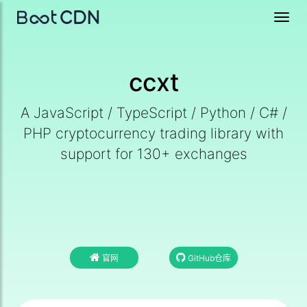
Toggl
navig
ccxt
A JavaScript / TypeScript / Python / C# /
PHP cryptocurrency trading library with
support for 130+ exchanges
官网
GitHub仓库