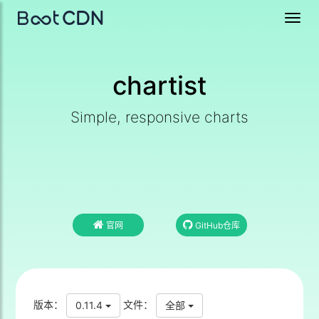
Toggl
navig
chartist
Simple, responsive charts
官网
GitHub仓库
版本：
文件：
0.11.4
全部