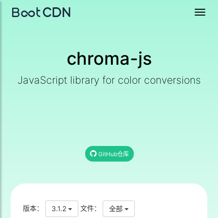
Toggl
navig
chroma-js
JavaScript library for color conversions
GitHub仓库
版本：
文件：
3.1.2
全部