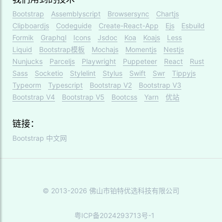
Bootstrap
Assemblyscript
Browsersync
Chartjs
Clipboardjs
Codeguide
Create-React-App
Ejs
Esbuild
Formik
Graphql
Icons
Jsdoc
Koa
Koajs
Less
Liquid
Bootstrap模板
Mochajs
Momentjs
Nestjs
Nunjucks
Parceljs
Playwright
Puppeteer
React
Rust
Sass
Socketio
Stylelint
Stylus
Swift
Swr
Tippyjs
Typeorm
Typescript
Bootstrap V2
Bootstrap V3
Bootstrap V4
Bootstrap V5
Bootcss
Yarn
优站
链接：
Bootstrap 中文网
© 2013-2026 佛山市铂特优选科技有限公司
粤ICP备2024293713号-1