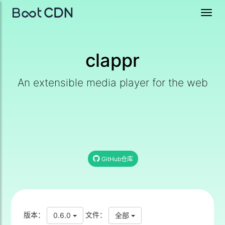
Toggl
navig
clappr
An extensible media player for the web
GitHub仓库
版本：
文件：
0.6.0
全部