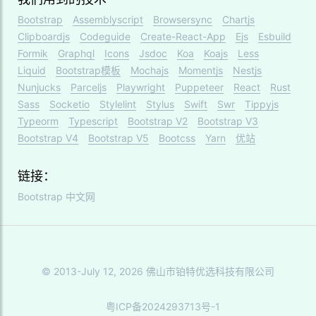
Bootstrap
Assemblyscript
Browsersync
Chartjs
Clipboardjs
Codeguide
Create-React-App
Ejs
Esbuild
Formik
Graphql
Icons
Jsdoc
Koa
Koajs
Less
Liquid
Bootstrap模板
Mochajs
Momentjs
Nestjs
Nunjucks
Parceljs
Playwright
Puppeteer
React
Rust
Sass
Socketio
Stylelint
Stylus
Swift
Swr
Tippyjs
Typeorm
Typescript
Bootstrap V2
Bootstrap V3
Bootstrap V4
Bootstrap V5
Bootcss
Yarn
优站
链接：
Bootstrap 中文网
© 2013-July 12, 2026 佛山市铂特优选科技有限公司
粤ICP备2024293713号-1