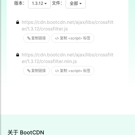
版本：
文件：
1.3.12
全部
https://cdn.bootcdn.net/ajax/libs/crossfilt
er/1.3.12/crossfilter.js
复制链接
复制 <script> 标签
https://cdn.bootcdn.net/ajax/libs/crossfilt
er/1.3.12/crossfilter.min.js
复制链接
复制 <script> 标签
关于 BootCDN