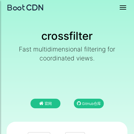
Toggl
navig
crossfilter
Fast multidimensional filtering for
coordinated views.
官网
GitHub仓库