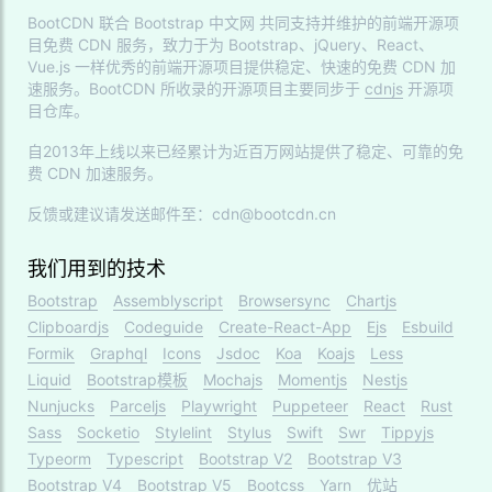
BootCDN 联合
Bootstrap 中文网
共同支持并维护的前端开源项
目免费 CDN 服务，致力于为 Bootstrap、jQuery、React、
Vue.js 一样优秀的前端开源项目提供稳定、快速的免费 CDN 加
速服务。BootCDN 所收录的开源项目主要同步于
cdnjs
开源项
目仓库。
自2013年上线以来已经累计为近百万网站提供了稳定、可靠的免
费 CDN 加速服务。
反馈或建议请发送邮件至：cdn@bootcdn.cn
我们用到的技术
Bootstrap
Assemblyscript
Browsersync
Chartjs
Clipboardjs
Codeguide
Create-React-App
Ejs
Esbuild
Formik
Graphql
Icons
Jsdoc
Koa
Koajs
Less
Liquid
Bootstrap模板
Mochajs
Momentjs
Nestjs
Nunjucks
Parceljs
Playwright
Puppeteer
React
Rust
Sass
Socketio
Stylelint
Stylus
Swift
Swr
Tippyjs
Typeorm
Typescript
Bootstrap V2
Bootstrap V3
Bootstrap V4
Bootstrap V5
Bootcss
Yarn
优站