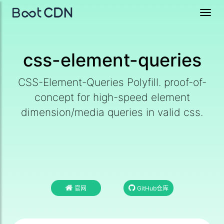
Toggl
navig
css-element-queries
CSS-Element-Queries Polyfill. proof-of-
concept for high-speed element
dimension/media queries in valid css.
官网
GitHub仓库