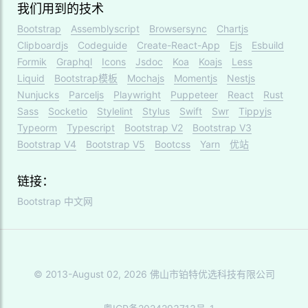
我们用到的技术
Bootstrap
Assemblyscript
Browsersync
Chartjs
Clipboardjs
Codeguide
Create-React-App
Ejs
Esbuild
Formik
Graphql
Icons
Jsdoc
Koa
Koajs
Less
Liquid
Bootstrap模板
Mochajs
Momentjs
Nestjs
Nunjucks
Parceljs
Playwright
Puppeteer
React
Rust
Sass
Socketio
Stylelint
Stylus
Swift
Swr
Tippyjs
Typeorm
Typescript
Bootstrap V2
Bootstrap V3
Bootstrap V4
Bootstrap V5
Bootcss
Yarn
优站
链接：
Bootstrap 中文网
© 2013-August 02, 2026 佛山市铂特优选科技有限公司