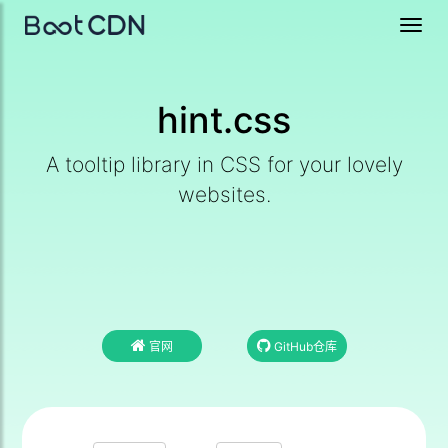
Toggl
navig
hint.css
A tooltip library in CSS for your lovely
websites.
官网
GitHub仓库