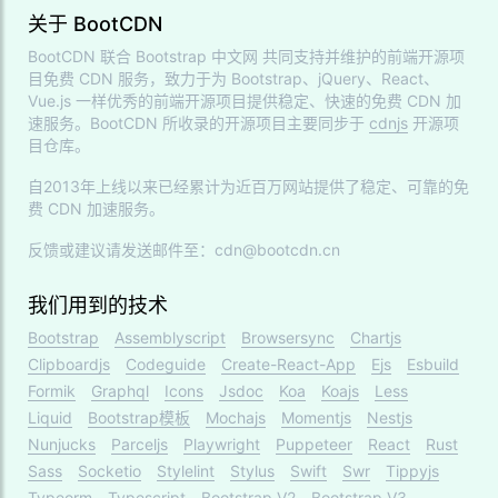
关于 BootCDN
BootCDN 联合
Bootstrap 中文网
共同支持并维护的前端开源项
目免费 CDN 服务，致力于为 Bootstrap、jQuery、React、
Vue.js 一样优秀的前端开源项目提供稳定、快速的免费 CDN 加
速服务。BootCDN 所收录的开源项目主要同步于
cdnjs
开源项
目仓库。
自2013年上线以来已经累计为近百万网站提供了稳定、可靠的免
费 CDN 加速服务。
反馈或建议请发送邮件至：cdn@bootcdn.cn
我们用到的技术
Bootstrap
Assemblyscript
Browsersync
Chartjs
Clipboardjs
Codeguide
Create-React-App
Ejs
Esbuild
Formik
Graphql
Icons
Jsdoc
Koa
Koajs
Less
Liquid
Bootstrap模板
Mochajs
Momentjs
Nestjs
Nunjucks
Parceljs
Playwright
Puppeteer
React
Rust
Sass
Socketio
Stylelint
Stylus
Swift
Swr
Tippyjs
Typeorm
Typescript
Bootstrap V2
Bootstrap V3