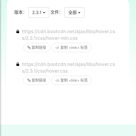
版本：
文件：
2.3.1
全部
https://cdn.bootcdn.net/ajax/libs/hover.cs
s/2.3.1/css/hover-min.css
复制链接
复制 <link> 标签
https://cdn.bootcdn.net/ajax/libs/hover.cs
s/2.3.1/css/hover.css
复制链接
复制 <link> 标签