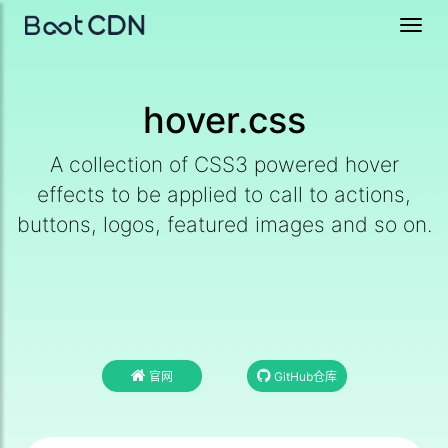
Toggl
navig
hover.css
A collection of CSS3 powered hover
effects to be applied to call to actions,
buttons, logos, featured images and so on.
官网
GitHub仓库