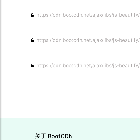
https://cdn.bootcdn.net/ajax/libs/js-beautify
https://cdn.bootcdn.net/ajax/libs/js-beautify/
https://cdn.bootcdn.net/ajax/libs/js-beautify/
关于 BootCDN