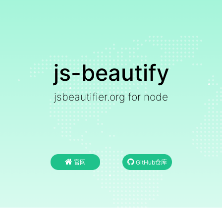
js-beautify
jsbeautifier.org for node
官网
GitHub仓库