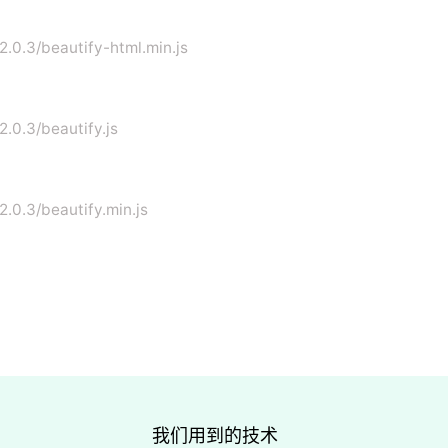
/2.0.3/beautify-html.min.js
2.0.3/beautify.js
2.0.3/beautify.min.js
我们用到的技术