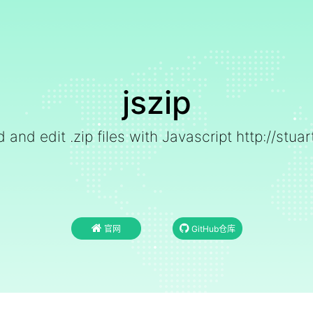
jszip
 and edit .zip files with Javascript http://stua
官网
GitHub仓库