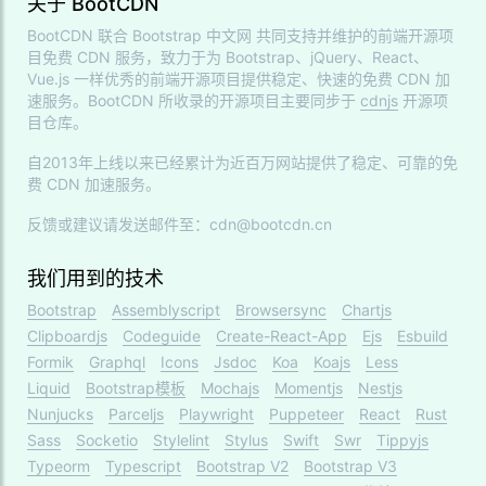
关于 BootCDN
BootCDN 联合
Bootstrap 中文网
共同支持并维护的前端开源项
目免费 CDN 服务，致力于为 Bootstrap、jQuery、React、
Vue.js 一样优秀的前端开源项目提供稳定、快速的免费 CDN 加
速服务。BootCDN 所收录的开源项目主要同步于
cdnjs
开源项
目仓库。
自2013年上线以来已经累计为近百万网站提供了稳定、可靠的免
费 CDN 加速服务。
反馈或建议请发送邮件至：cdn@bootcdn.cn
我们用到的技术
Bootstrap
Assemblyscript
Browsersync
Chartjs
Clipboardjs
Codeguide
Create-React-App
Ejs
Esbuild
Formik
Graphql
Icons
Jsdoc
Koa
Koajs
Less
Liquid
Bootstrap模板
Mochajs
Momentjs
Nestjs
Nunjucks
Parceljs
Playwright
Puppeteer
React
Rust
Sass
Socketio
Stylelint
Stylus
Swift
Swr
Tippyjs
Typeorm
Typescript
Bootstrap V2
Bootstrap V3