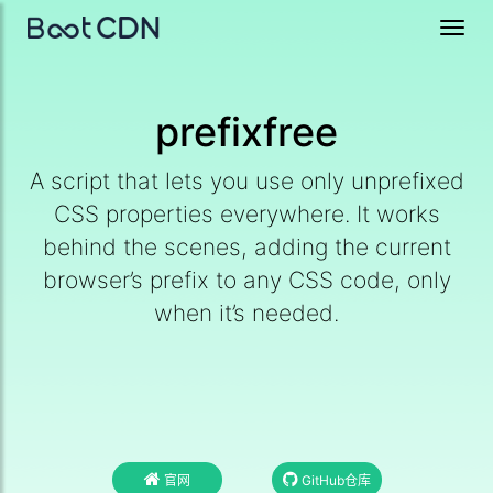
Toggl
navig
prefixfree
A script that lets you use only unprefixed
CSS properties everywhere. It works
behind the scenes, adding the current
browser’s prefix to any CSS code, only
when it’s needed.
官网
GitHub仓库