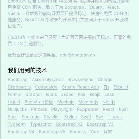
BootCDN 联合
Bootstrap 中文网
共同支持并维护的前端开源项
目免费 CDN 服务，致力于为 Bootstrap、jQuery、React、
Vue.js 一样优秀的前端开源项目提供稳定、快速的免费 CDN 加
速服务。BootCDN 所收录的开源项目主要同步于
cdnjs
开源项
目仓库。
自2013年上线以来已经累计为近百万网站提供了稳定、可靠的免
费 CDN 加速服务。
反馈或建议请发送邮件至：cdn@bootcdn.cn
我们用到的技术
Bootstrap
Assemblyscript
Browsersync
Chartjs
Clipboardjs
Codeguide
Create-React-App
Ejs
Esbuild
Formik
Graphql
Icons
Jsdoc
Koa
Koajs
Less
Liquid
Bootstrap模板
Mochajs
Momentjs
Nestjs
Nunjucks
Parceljs
Playwright
Puppeteer
React
Rust
Sass
Socketio
Stylelint
Stylus
Swift
Swr
Tippyjs
Typeorm
Typescript
Bootstrap V2
Bootstrap V3
Bootstrap V4
Bootstrap V5
Bootcss
Yarn
优站