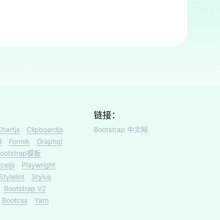
链接：
Chartjs
Clipboardjs
Bootstrap 中文网
d
Formik
Graphql
ootstrap模板
celjs
Playwright
Stylelint
Stylus
Bootstrap V2
Bootcss
Yarn