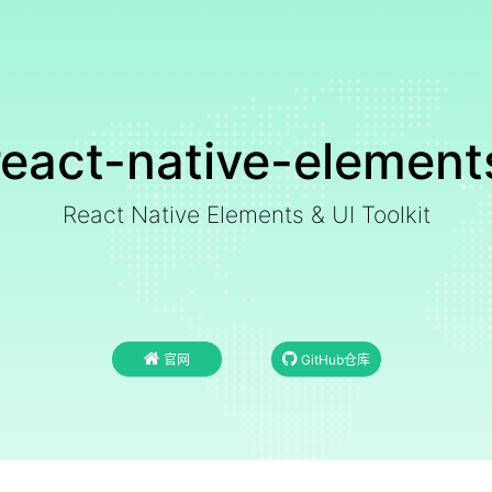
react-native-element
React Native Elements & UI Toolkit
官网
GitHub仓库