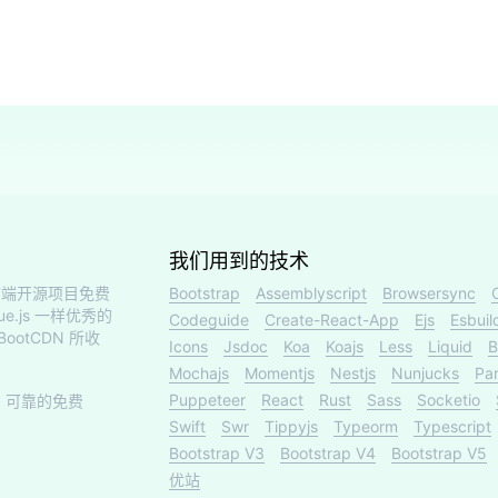
我们用到的技术
端开源项目免费
Bootstrap
Assemblyscript
Browsersync
ue.js 一样优秀的
Codeguide
Create-React-App
Ejs
Esbuil
otCDN 所收
Icons
Jsdoc
Koa
Koajs
Less
Liquid
B
Mochajs
Momentjs
Nestjs
Nunjucks
Par
Puppeteer
React
Rust
Sass
Socketio
、可靠的免费
Swift
Swr
Tippyjs
Typeorm
Typescript
Bootstrap V3
Bootstrap V4
Bootstrap V5
优站