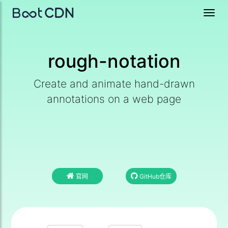
Toggl
navig
rough-notation
Create and animate hand-drawn
annotations on a web page
官网
GitHub仓库