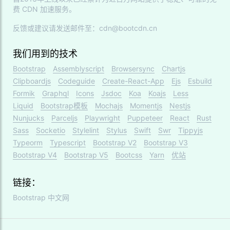
费 CDN 加速服务。
反馈或建议请发送邮件至：cdn@bootcdn.cn
我们用到的技术
Bootstrap
Assemblyscript
Browsersync
Chartjs
Clipboardjs
Codeguide
Create-React-App
Ejs
Esbuild
Formik
Graphql
Icons
Jsdoc
Koa
Koajs
Less
Liquid
Bootstrap模板
Mochajs
Momentjs
Nestjs
Nunjucks
Parceljs
Playwright
Puppeteer
React
Rust
Sass
Socketio
Stylelint
Stylus
Swift
Swr
Tippyjs
Typeorm
Typescript
Bootstrap V2
Bootstrap V3
Bootstrap V4
Bootstrap V5
Bootcss
Yarn
优站
链接：
Bootstrap 中文网