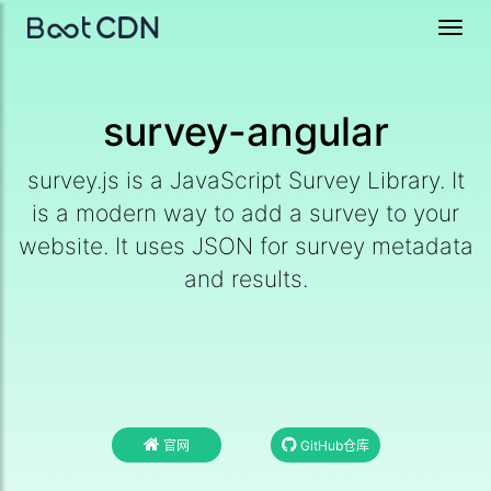
Toggl
navig
survey-angular
survey.js is a JavaScript Survey Library. It
is a modern way to add a survey to your
website. It uses JSON for survey metadata
and results.
官网
GitHub仓库