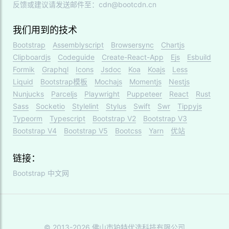
反馈或建议请发送邮件至：cdn@bootcdn.cn
我们用到的技术
Bootstrap
Assemblyscript
Browsersync
Chartjs
Clipboardjs
Codeguide
Create-React-App
Ejs
Esbuild
Formik
Graphql
Icons
Jsdoc
Koa
Koajs
Less
Liquid
Bootstrap模板
Mochajs
Momentjs
Nestjs
Nunjucks
Parceljs
Playwright
Puppeteer
React
Rust
Sass
Socketio
Stylelint
Stylus
Swift
Swr
Tippyjs
Typeorm
Typescript
Bootstrap V2
Bootstrap V3
Bootstrap V4
Bootstrap V5
Bootcss
Yarn
优站
链接：
Bootstrap 中文网
© 2013-2026 佛山市铂特优选科技有限公司