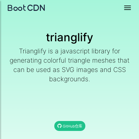
Toggl
navig
trianglify
Trianglify is a javascript library for
generating colorful triangle meshes that
can be used as SVG images and CSS
backgrounds.
GitHub仓库