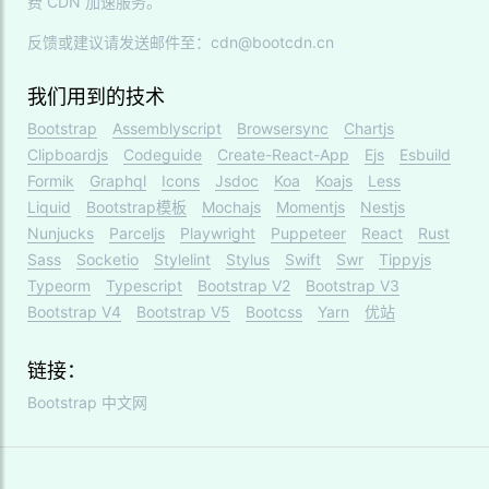
费 CDN 加速服务。
反馈或建议请发送邮件至：cdn@bootcdn.cn
我们用到的技术
Bootstrap
Assemblyscript
Browsersync
Chartjs
Clipboardjs
Codeguide
Create-React-App
Ejs
Esbuild
Formik
Graphql
Icons
Jsdoc
Koa
Koajs
Less
Liquid
Bootstrap模板
Mochajs
Momentjs
Nestjs
Nunjucks
Parceljs
Playwright
Puppeteer
React
Rust
Sass
Socketio
Stylelint
Stylus
Swift
Swr
Tippyjs
Typeorm
Typescript
Bootstrap V2
Bootstrap V3
Bootstrap V4
Bootstrap V5
Bootcss
Yarn
优站
链接：
Bootstrap 中文网