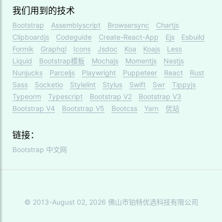
我们用到的技术
Bootstrap
Assemblyscript
Browsersync
Chartjs
Clipboardjs
Codeguide
Create-React-App
Ejs
Esbuild
Formik
Graphql
Icons
Jsdoc
Koa
Koajs
Less
Liquid
Bootstrap模板
Mochajs
Momentjs
Nestjs
Nunjucks
Parceljs
Playwright
Puppeteer
React
Rust
Sass
Socketio
Stylelint
Stylus
Swift
Swr
Tippyjs
Typeorm
Typescript
Bootstrap V2
Bootstrap V3
Bootstrap V4
Bootstrap V5
Bootcss
Yarn
优站
链接：
Bootstrap 中文网
© 2013-August 02, 2026 佛山市铂特优选科技有限公司