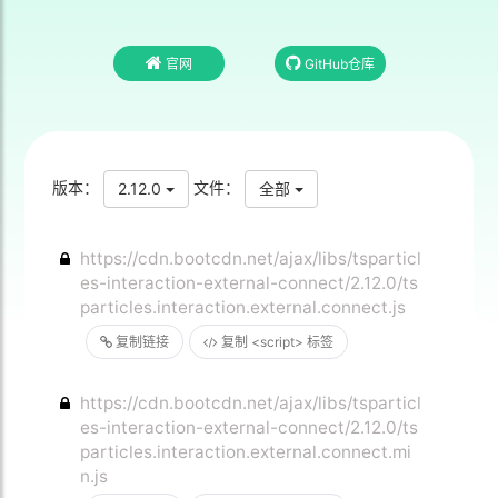
官网
GitHub仓库
版本：
文件：
2.12.0
全部
https://cdn.bootcdn.net/ajax/libs/tsparticl
es-interaction-external-connect/2.12.0/ts
particles.interaction.external.connect.js
复制链接
复制 <script> 标签
https://cdn.bootcdn.net/ajax/libs/tsparticl
es-interaction-external-connect/2.12.0/ts
particles.interaction.external.connect.mi
n.js