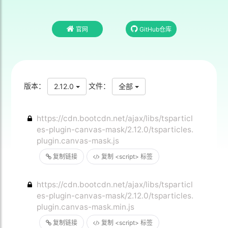
官网
GitHub仓库
版本：
文件：
2.12.0
全部
https://cdn.bootcdn.net/ajax/libs/tsparticl
es-plugin-canvas-mask/2.12.0/tsparticles.
plugin.canvas-mask.js
复制链接
复制 <script> 标签
https://cdn.bootcdn.net/ajax/libs/tsparticl
es-plugin-canvas-mask/2.12.0/tsparticles.
plugin.canvas-mask.min.js
复制链接
复制 <script> 标签