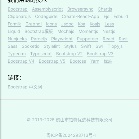
Bootstrap
Assemblyscript
Browsersync
Chartjs
Clipboardjs
Codeguide
Create-React-App
Ejs
Esbuild
Formik
Graphql
Icons
Jsdoc
Koa
Koajs
Less
Liquid
Bootstrap模板
Mochajs
Momentjs
Nestjs
Nunjucks
Parceljs
Playwright
Puppeteer
React
Rust
Sass
Socketio
Stylelint
Stylus
Swift
Swr
Tippyjs
Typeorm
Typescript
Bootstrap V2
Bootstrap V3
Bootstrap V4
Bootstrap V5
Bootcss
Yarn
优站
链接：
Bootstrap 中文网
© 2013-2026 佛山市铂特优选科技有限公司
粤ICP备2024293713号-1