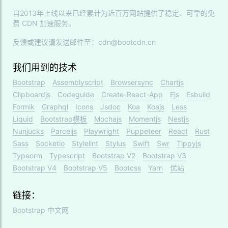
自2013年上线以来已经累计为近百万网站提供了稳定、可靠的免
费 CDN 加速服务。
反馈或建议请发送邮件至：cdn@bootcdn.cn
我们用到的技术
Bootstrap
Assemblyscript
Browsersync
Chartjs
Clipboardjs
Codeguide
Create-React-App
Ejs
Esbuild
Formik
Graphql
Icons
Jsdoc
Koa
Koajs
Less
Liquid
Bootstrap模板
Mochajs
Momentjs
Nestjs
Nunjucks
Parceljs
Playwright
Puppeteer
React
Rust
Sass
Socketio
Stylelint
Stylus
Swift
Swr
Tippyjs
Typeorm
Typescript
Bootstrap V2
Bootstrap V3
Bootstrap V4
Bootstrap V5
Bootcss
Yarn
优站
链接：
Bootstrap 中文网