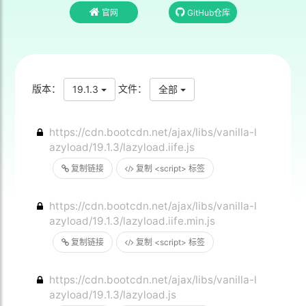
官网
GitHub仓库
版本：
文件：
19.1.3
全部
https://cdn.bootcdn.net/ajax/libs/vanilla-l
azyload/19.1.3/lazyload.iife.js
复制链接
复制 <script> 标签
https://cdn.bootcdn.net/ajax/libs/vanilla-l
azyload/19.1.3/lazyload.iife.min.js
复制链接
复制 <script> 标签
https://cdn.bootcdn.net/ajax/libs/vanilla-l
azyload/19.1.3/lazyload.js