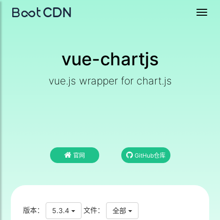
Toggl
navig
vue-chartjs
vue.js wrapper for chart.js
官网
GitHub仓库
版本：
文件：
5.3.4
全部