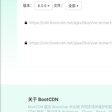
版本：
文件：
8.0.0
全部
https://cdn.bootcdn.net/ajax/libs/vue-echarts
https://cdn.bootcdn.net/ajax/libs/vue-echarts
关于 BootCDN
BootCDN 联合
Bootstrap 中文网
共同支持并维护的前
CDN 服务，致力于为 Bootstrap、jQuery、React、V