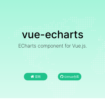
vue-echarts
ECharts component for Vue.js.
官网
GitHub仓库