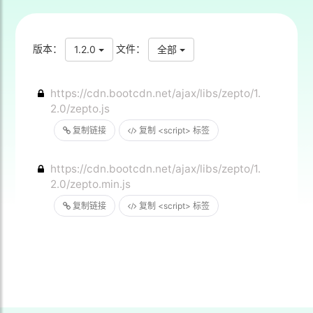
版本：
文件：
1.2.0
全部
https://cdn.bootcdn.net/ajax/libs/zepto/1.
2.0/zepto.js
复制链接
复制 <script> 标签
https://cdn.bootcdn.net/ajax/libs/zepto/1.
2.0/zepto.min.js
复制链接
复制 <script> 标签