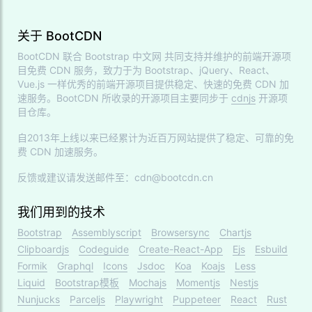
关于 BootCDN
BootCDN 联合
Bootstrap 中文网
共同支持并维护的前端开源项
目免费 CDN 服务，致力于为 Bootstrap、jQuery、React、
Vue.js 一样优秀的前端开源项目提供稳定、快速的免费 CDN 加
速服务。BootCDN 所收录的开源项目主要同步于
cdnjs
开源项
目仓库。
自2013年上线以来已经累计为近百万网站提供了稳定、可靠的免
费 CDN 加速服务。
反馈或建议请发送邮件至：cdn@bootcdn.cn
我们用到的技术
Bootstrap
Assemblyscript
Browsersync
Chartjs
Clipboardjs
Codeguide
Create-React-App
Ejs
Esbuild
Formik
Graphql
Icons
Jsdoc
Koa
Koajs
Less
Liquid
Bootstrap模板
Mochajs
Momentjs
Nestjs
Nunjucks
Parceljs
Playwright
Puppeteer
React
Rust