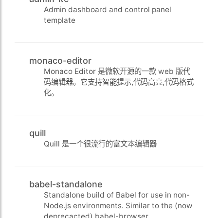
Admin dashboard and control panel
template
monaco-editor
Monaco Editor 是微软开源的一款 web 版代
码编辑器。它支持智能提示,代码高亮,代码格式
化。
quill
Quill 是一个很流行的富文本编辑器
babel-standalone
Standalone build of Babel for use in non-
Node.js environments. Similar to the (now
deprecacted) babel-browser