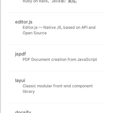
Ruby on Rails、Java等）集成。
editor.js
Editor.js — Native JS, based on API and
Open Source
jspdf
PDF Document creation from JavaScript
layui
Classic modular front-end component
library
docsify