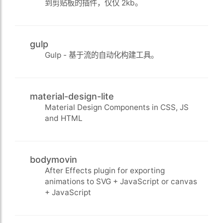
到剪贴板的插件，仅仅 2kb。
gulp
Gulp - 基于流的自动化构建工具。
material-design-lite
Material Design Components in CSS, JS
and HTML
bodymovin
After Effects plugin for exporting
animations to SVG + JavaScript or canvas
+ JavaScript